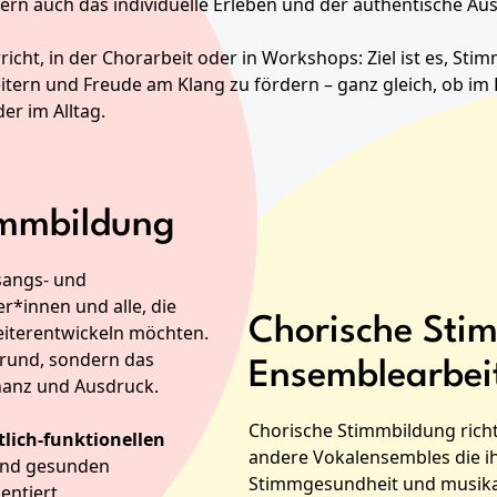
ern auch das individuelle Erleben und der authentische Au
richt, in der Chorarbeit oder in Workshops: Ziel ist es, Sti
tern und Freude am Klang zu fördern – ganz gleich, ob im 
er im Alltag.
timmbildung
sangs- und
r*innen und alle, die
Chorische Sti
iterentwickeln möchten.
grund, sondern das
Ensemblearbei
nanz und Ausdruck.
Chorische Stimmbildung richt
tlich-funktionellen
andere Vokalensembles die ih
n und gesunden
Stimmgesundheit und musikal
entiert,