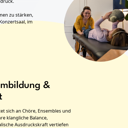
sdruck.
mmen zu stärken,
Konzertsaal, im
mmbildung &
t
et sich an Chöre, Ensembles und
re klangliche Balance,
ische Ausdruckskraft vertiefen